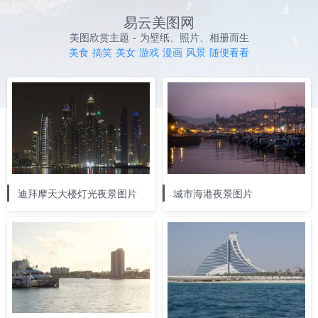
易云美图网
美图欣赏主题 - 为壁纸、照片、相册而生
美食
搞笑
美女
游戏
漫画
风景
随便看看
迪拜摩天大楼灯光夜景图片
城市海港夜景图片