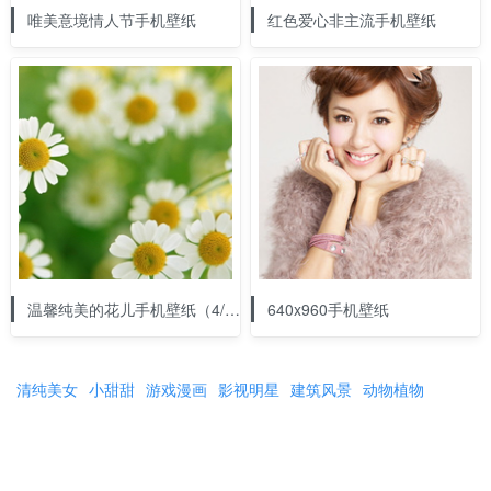
唯美意境情人节手机壁纸
红色爱心非主流手机壁纸
温馨纯美的花儿手机壁纸（4/14）
640x960手机壁纸
清纯美女
小甜甜
游戏漫画
影视明星
建筑风景
动物植物
体育跑车
节庆假日
情侣
婚纱
漫画
壁纸
纹身
女生头像
男生头像
香车美人
cosplay
摄影美图
搞笑图片
友情链接